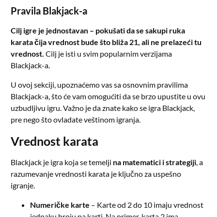
Pravila Blakjack-a
Cilj igre je jednostavan – pokušati da se sakupi ruka
karata čija vrednost bude što bliža 21, ali ne prelazeći tu
vrednost.
Cilj je isti u svim popularnim verzijama
Blackjack-a.
U ovoj sekciji, upoznaćemo vas sa osnovnim pravilima
Blackjack-a, što će vam omogućiti da se brzo upustite u ovu
uzbudljivu igru. Važno je da znate kako se igra Blackjack,
pre nego što ovladate veštinom igranja.
Vrednost karata
Blackjack je igra koja se temelji
na matematici i strategiji
, a
razumevanje vrednosti karata je ključno za uspešno
igranje.
Numeričke karte
– Karte od 2 do 10 imaju vrednost
jednaku broju na karti. Na primer, karta 2 ima