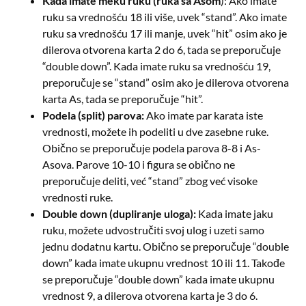
Kada imate meku ruku (ruka sa Asom
): Ako imate
ruku sa vrednošću 18 ili više, uvek “stand”. Ako imate
ruku sa vrednošću 17 ili manje, uvek “hit” osim ako je
dilerova otvorena karta 2 do 6, tada se preporučuje
“double down”. Kada imate ruku sa vrednošću 19,
preporučuje se “stand” osim ako je dilerova otvorena
karta As, tada se preporučuje “hit”.
Podela (split) parova:
Ako imate par karata iste
vrednosti, možete ih podeliti u dve zasebne ruke.
Obično se preporučuje podela parova 8-8 i As-
Asova. Parove 10-10 i figura se obično ne
preporučuje deliti, već “stand” zbog već visoke
vrednosti ruke.
Double down (dupliranje uloga):
Kada imate jaku
ruku, možete udvostručiti svoj ulog i uzeti samo
jednu dodatnu kartu. Obično se preporučuje “double
down” kada imate ukupnu vrednost 10 ili 11. Takođe
se preporučuje “double down” kada imate ukupnu
vrednost 9, a dilerova otvorena karta je 3 do 6.