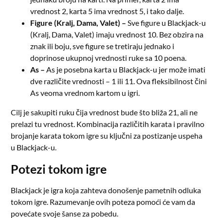
vrednost 2, karta 5 ima vrednost 5, i tako dalje.
Figure (Kralj, Dama, Valet) –
Sve figure u Blackjack-u
(Kralj, Dama, Valet) imaju vrednost 10. Bez obzira na
znak ili boju, sve figure se tretiraju jednako i
doprinose ukupnoj vrednosti ruke sa 10 poena.
As –
As je posebna karta u Blackjack-u jer može imati
dve različite vrednosti – 1 ili 11. Ova fleksibilnost čini
As veoma vrednom kartom u igri.
Cilj je sakupiti ruku čija vrednost bude što bliža 21, ali ne
prelazi tu vrednost. Kombinacija različitih karata i pravilno
brojanje karata tokom igre su ključni za postizanje uspeha
u Blackjack-u.
Potezi tokom igre
Blackjack je igra koja zahteva donošenje pametnih odluka
tokom igre. Razumevanje ovih poteza pomoći će vam da
povećate svoje šanse za pobedu.