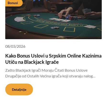
Bonusi
08/03/2026
Kako Bonus Uslovi u Srpskim Online Kazinima
Utiču na Blackjack Igrače
Zašto Blackjack Igrači Moraju Čitati Bonus Uslove
Drugačije od Ostalih Većina igrača koji otvaraju nalog…
Detaljnije