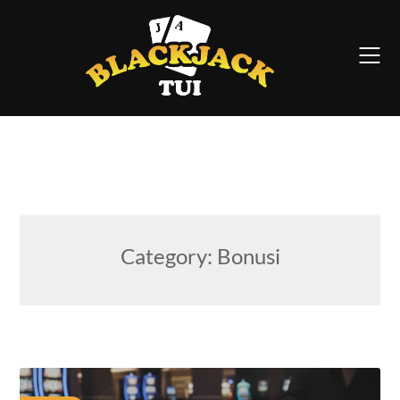
Skip
to
content
Category:
Bonusi