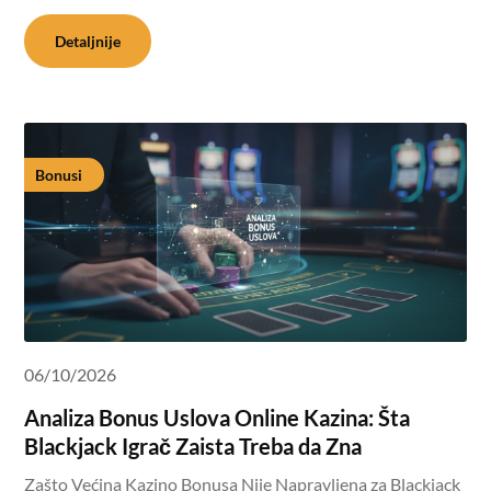
Detaljnije
Bonusi
06/10/2026
Analiza Bonus Uslova Online Kazina: Šta
Blackjack Igrač Zaista Treba da Zna
Zašto Većina Kazino Bonusa Nije Napravljena za Blackjack