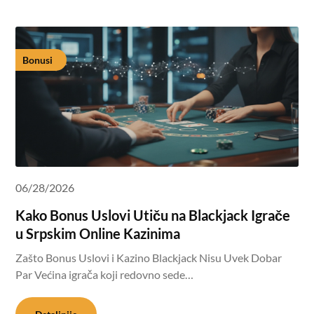
Bonusi
06/28/2026
Kako Bonus Uslovi Utiču na Blackjack Igrače
u Srpskim Online Kazinima
Zašto Bonus Uslovi i Kazino Blackjack Nisu Uvek Dobar
Par Većina igrača koji redovno sede…