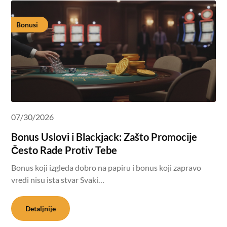
Bonusi
07/30/2026
Bonus Uslovi i Blackjack: Zašto Promocije
Često Rade Protiv Tebe
Bonus koji izgleda dobro na papiru i bonus koji zapravo
vredi nisu ista stvar Svaki…
Detaljnije