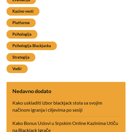
Kazino vesti
Platforme
Psihologija
Psihologija Blackjacka
Strategija
Vodič
Nedavno dodato
Kako uskladiti izbor blackjack stola sa svojim
načinom igranja i ciljevima po sesiji
Kako Bonus Uslovi u Srpskim Online Kazinima Utiču
na Blackjack Igrače