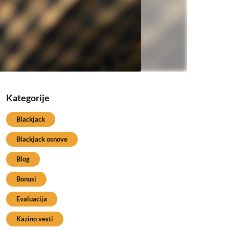
Kategorije
Blackjack
Blackjack osnove
Blog
Bonusi
Evaluacija
Kazino vesti