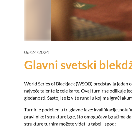
06/24/2024
Glavni svetski blekdž
World Series of
Blackjack
(WSOB) predstavlja jedan od 
najveće talente iz cele karte. Ovaj turnir se odlikuje
gledanosti. Sastoji se iz više rundi u kojima igrači aku
Turnir je podeljen u tri glavne faze: kvalifikacije, poluf
pravilnike i strukture igre, što omogućava igračima da 
strukture turnira možete videti u tabeli ispod: