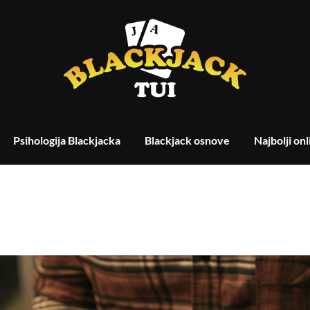
Psihologija Blackjacka
Blackjack osnove
Najbolji on