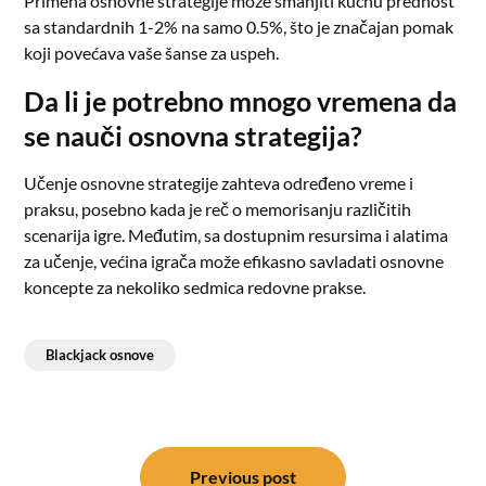
Primena osnovne strategije može smanjiti kućnu prednost
sa standardnih 1-2% na samo 0.5%, što je značajan pomak
koji povećava vaše šanse za uspeh.
Da li je potrebno mnogo vremena da
se nauči osnovna strategija?
Učenje osnovne strategije zahteva određeno vreme i
praksu, posebno kada je reč o memorisanju različitih
scenarija igre. Međutim, sa dostupnim resursima i alatima
za učenje, većina igrača može efikasno savladati osnovne
koncepte za nekoliko sedmica redovne prakse.
Blackjack osnove
Кретање
чланка
Previous post