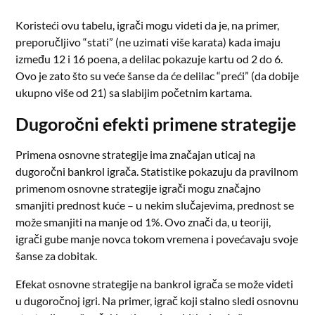
Koristeći ovu tabelu, igrači mogu videti da je, na primer,
preporučljivo “stati” (ne uzimati više karata) kada imaju
između 12 i 16 poena, a delilac pokazuje kartu od 2 do 6.
Ovo je zato što su veće šanse da će delilac “preći” (da dobije
ukupno više od 21) sa slabijim početnim kartama.
Dugoročni efekti primene strategije
Primena osnovne strategije ima značajan uticaj na
dugoročni bankrol igrača. Statistike pokazuju da pravilnom
primenom osnovne strategije igrači mogu značajno
smanjiti prednost kuće – u nekim slučajevima, prednost se
može smanjiti na manje od 1%. Ovo znači da, u teoriji,
igrači gube manje novca tokom vremena i povećavaju svoje
šanse za dobitak.
Efekat osnovne strategije na bankrol igrača se može videti
u dugoročnoj igri. Na primer, igrač koji stalno sledi osnovnu