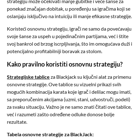
strategiju može očekivati manje gubitke i veće šanse za
ponekad značajan dobitak, u poređenju sa igračima koji se
oslanjaju isključivo na intuiciju ili manje efikasne strategije.
Koristeći osnovnu strategiju, igrači ne samo da povećavaju
svoje šanse za uspeh u pojedinačnim partijama, već i štite
svoj bankrol od brzog iscrpljivanja, što im omogućava duži i
potencijalno profitabilniji boravak za stolom.
Kako pravilno koristiti osnovnu strategiju?
Strategijske tablice
za Blackjack su ključni alat za primenu
osnovne strategije. Ove tablice su vizuelni prikazi svih
mogućih kombinacija karata koje igrač i delilac mogu imati,
sa preporučenim akcijama (uzmi, stani, udvostruči, podeli)
za svaku situaciju. Važno je ne samo znati čitati ove tablice,
već i razumeti zašto određene odluke donose bolje
rezultate.
Tabela osnovne strategije za BlackJack: