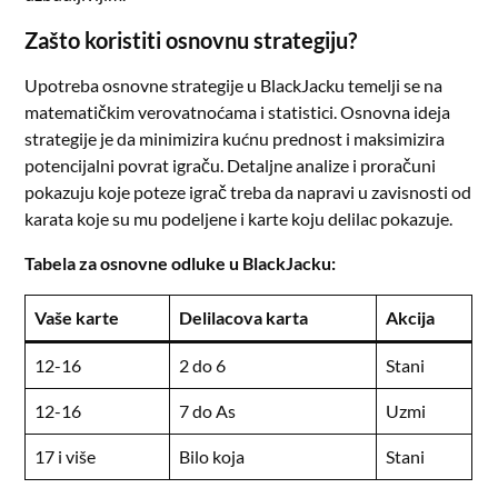
Zašto koristiti osnovnu strategiju?
Upotreba osnovne strategije u BlackJacku temelji se na
matematičkim verovatnoćama i statistici. Osnovna ideja
strategije je da minimizira kućnu prednost i maksimizira
potencijalni povrat igraču. Detaljne analize i proračuni
pokazuju koje poteze igrač treba da napravi u zavisnosti od
karata koje su mu podeljene i karte koju delilac pokazuje.
Tabela za osnovne odluke u BlackJacku:
Vaše karte
Delilacova karta
Akcija
12-16
2 do 6
Stani
12-16
7 do As
Uzmi
17 i više
Bilo koja
Stani