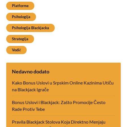
Platforme
Psihologija
Psihologija Blackjacka
Strategija
Vodič
Nedavno dodato
Kako Bonus Uslovi u Srpskim Online Kazinima Utiču
na Blackjack Igrače
Bonus Uslovi i Blackjack: Zašto Promocije Često
Rade Protiv Tebe
Pravila Blackjack Stolova Koja Direktno Menjaju