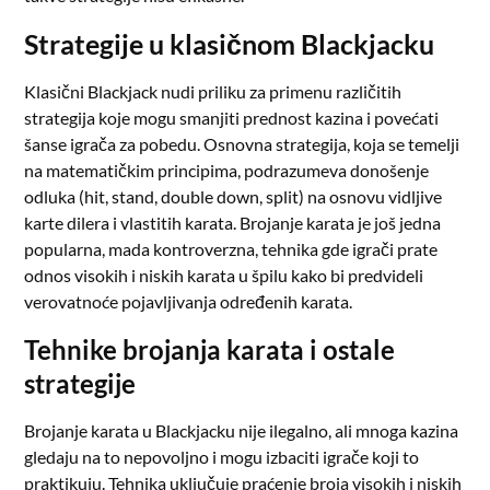
Strategije u klasičnom Blackjacku
Klasični Blackjack nudi priliku za primenu različitih
strategija koje mogu smanjiti prednost kazina i povećati
šanse igrača za pobedu. Osnovna strategija, koja se temelji
na matematičkim principima, podrazumeva donošenje
odluka (hit, stand, double down, split) na osnovu vidljive
karte dilera i vlastitih karata. Brojanje karata je još jedna
popularna, mada kontroverzna, tehnika gde igrači prate
odnos visokih i niskih karata u špilu kako bi predvideli
verovatnoće pojavljivanja određenih karata.
Tehnike brojanja karata i ostale
strategije
Brojanje karata u Blackjacku nije ilegalno, ali mnoga kazina
gledaju na to nepovoljno i mogu izbaciti igrače koji to
praktikuju. Tehnika uključuje praćenje broja visokih i niskih