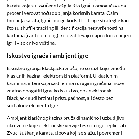
karata koje su izvučene iz špila, što igraču omogućava da
proceni verovatnoću dobijanja korisnih karata. Osim
brojanja karata, igrači mogu koristiti i druge strategije kao
što su shuffle tracking ili identifikacija nesavršenosti na
kartama (card clumping), koje zahtevaju napredno znanje o
igri i visok nivo veština.
Iskustvo igrača i ambijent igre
Iskustvo igranja Blackjacka značajno se razlikuje između
klasičnih kazina i elektronskih platformi. U klasičnim
kazinima, interakcija sa dilerima i drugim igračima može
znatno obogatiti igračko iskustvo, dok elektronski
Blackjack nudi brzinu i pristupačnost, ali često bez
socijalnog elementa igre.
Ambijent klasičnog kazina pruža dinamično i uzbudljivo
okruženje koje elektronske verzije teško mogu replicirati.
Zvuci šuškanja karata, čipova koji se slažu, i povremeni