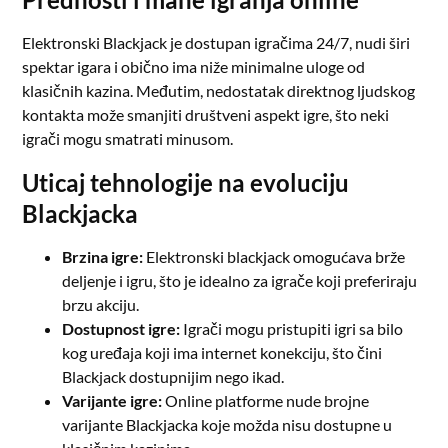
Elektronski Blackjack je dostupan igračima 24/7, nudi širi
spektar igara i obično ima niže minimalne uloge od
klasičnih kazina. Međutim, nedostatak direktnog ljudskog
kontakta može smanjiti društveni aspekt igre, što neki
igrači mogu smatrati minusom.
Uticaj tehnologije na evoluciju
Blackjacka
Brzina igre:
Elektronski blackjack omogućava brže
deljenje i igru, što je idealno za igrače koji preferiraju
brzu akciju.
Dostupnost igre:
Igrači mogu pristupiti igri sa bilo
kog uređaja koji ima internet konekciju, što čini
Blackjack dostupnijim nego ikad.
Varijante igre:
Online platforme nude brojne
varijante Blackjacka koje možda nisu dostupne u