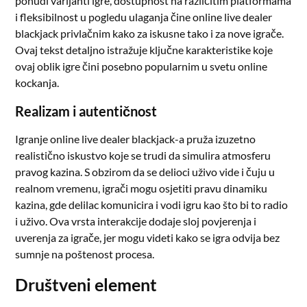
ponudi varijanti igre, dostupnost na različitim platformama
i fleksibilnost u pogledu ulaganja čine online live dealer
blackjack privlačnim kako za iskusne tako i za nove igrače.
Ovaj tekst detaljno istražuje ključne karakteristike koje
ovaj oblik igre čini posebno popularnim u svetu online
kockanja.
Realizam i autentičnost
Igranje online live dealer blackjack-a pruža izuzetno
realistično iskustvo koje se trudi da simulira atmosferu
pravog kazina. S obzirom da se delioci uživo vide i čuju u
realnom vremenu, igrači mogu osjetiti pravu dinamiku
kazina, gde delilac komunicira i vodi igru kao što bi to radio
i uživo. Ova vrsta interakcije dodaje sloj povjerenja i
uverenja za igrače, jer mogu videti kako se igra odvija bez
sumnje na poštenost procesa​.
Društveni element