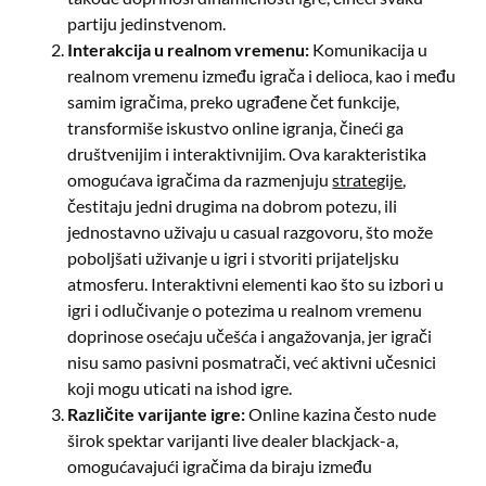
partiju jedinstvenom.
Interakcija u realnom vremenu:
Komunikacija u
realnom vremenu između igrača i delioca, kao i među
samim igračima, preko ugrađene čet funkcije,
transformiše iskustvo online igranja, čineći ga
društvenijim i interaktivnijim. Ova karakteristika
omogućava igračima da razmenjuju
strategije
,
čestitaju jedni drugima na dobrom potezu, ili
jednostavno uživaju u casual razgovoru, što može
poboljšati uživanje u igri i stvoriti prijateljsku
atmosferu. Interaktivni elementi kao što su izbori u
igri i odlučivanje o potezima u realnom vremenu
doprinose osećaju učešća i angažovanja, jer igrači
nisu samo pasivni posmatrači, već aktivni učesnici
koji mogu uticati na ishod igre.
Različite varijante igre:
Online kazina često nude
širok spektar varijanti live dealer blackjack-a,
omogućavajući igračima da biraju između