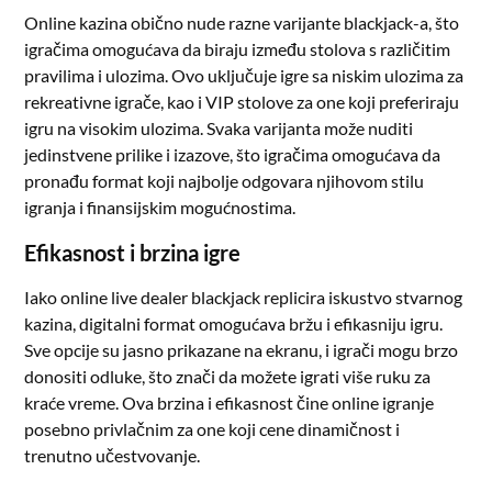
Online kazina obično nude razne varijante blackjack-a, što
igračima omogućava da biraju između stolova s različitim
pravilima i ulozima. Ovo uključuje igre sa niskim ulozima za
rekreativne igrače, kao i VIP stolove za one koji preferiraju
igru na visokim ulozima. Svaka varijanta može nuditi
jedinstvene prilike i izazove, što igračima omogućava da
pronađu format koji najbolje odgovara njihovom stilu
igranja i finansijskim mogućnostima​.
Efikasnost i brzina igre
Iako online live dealer blackjack replicira iskustvo stvarnog
kazina, digitalni format omogućava bržu i efikasniju igru.
Sve opcije su jasno prikazane na ekranu, i igrači mogu brzo
donositi odluke, što znači da možete igrati više ruku za
kraće vreme. Ova brzina i efikasnost čine online igranje
posebno privlačnim za one koji cene dinamičnost i
trenutno učestvovanje.