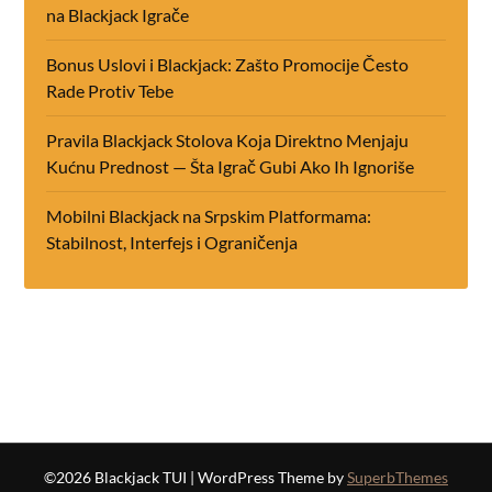
na Blackjack Igrače
Bonus Uslovi i Blackjack: Zašto Promocije Često
Rade Protiv Tebe
Pravila Blackjack Stolova Koja Direktno Menjaju
Kućnu Prednost — Šta Igrač Gubi Ako Ih Ignoriše
Mobilni Blackjack na Srpskim Platformama:
Stabilnost, Interfejs i Ograničenja
©2026 Blackjack TUI
| WordPress Theme by
SuperbThemes