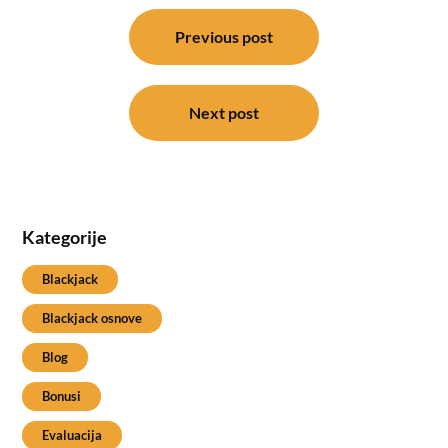
Post
navigation
Previous post
Next post
Kategorije
Blackjack
Blackjack osnove
Blog
Bonusi
Evaluacija