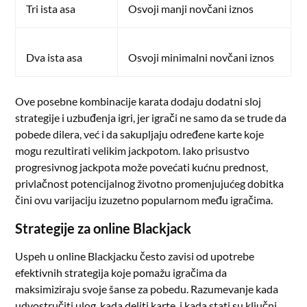
Tri ista asa
Osvoji manji novčani iznos
Dva ista asa
Osvoji minimalni novčani iznos
Ove posebne kombinacije karata dodaju dodatni sloj
strategije i uzbuđenja igri, jer igrači ne samo da se trude da
pobede dilera, već i da sakupljaju određene karte koje
mogu rezultirati velikim jackpotom. Iako prisustvo
progresivnog jackpota može povećati kućnu prednost,
privlačnost potencijalnog životno promenjujućeg dobitka
čini ovu varijaciju izuzetno popularnom među igračima.
Strategije za online Blackjack
Uspeh u online Blackjacku često zavisi od upotrebe
efektivnih strategija koje pomažu igračima da
maksimiziraju svoje šanse za pobedu. Razumevanje kada
udvostručiti ulog, kada deliti karte, i kada stati su ključni