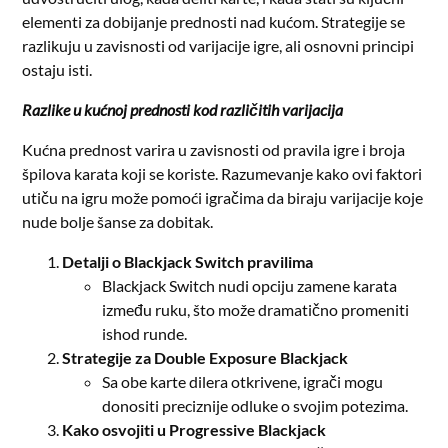
elementi za dobijanje prednosti nad kućom. Strategije se
razlikuju u zavisnosti od varijacije igre, ali osnovni principi
ostaju isti.
Razlike u kućnoj prednosti kod različitih varijacija
Kućna prednost varira u zavisnosti od pravila igre i broja
špilova karata koji se koriste. Razumevanje kako ovi faktori
utiču na igru može pomoći igračima da biraju varijacije koje
nude bolje šanse za dobitak.
Detalji o Blackjack Switch pravilima
Blackjack Switch nudi opciju zamene karata
između ruku, što može dramatično promeniti
ishod runde.
Strategije za Double Exposure Blackjack
Sa obe karte dilera otkrivene, igrači mogu
donositi preciznije odluke o svojim potezima.
Kako osvojiti u Progressive Blackjack