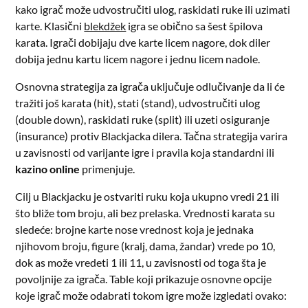
kako igrač može udvostručiti ulog, raskidati ruke ili uzimati
karte. Klasični
blekdžek
igra se obično sa šest špilova
karata. Igrači dobijaju dve karte licem nagore, dok diler
dobija jednu kartu licem nagore i jednu licem nadole.
Osnovna strategija za igrača uključuje odlučivanje da li će
tražiti još karata (hit), stati (stand), udvostručiti ulog
(double down), raskidati ruke (split) ili uzeti osiguranje
(insurance) protiv Blackjacka dilera. Tačna strategija varira
u zavisnosti od varijante igre i pravila koja standardni ili
kazino online
primenjuje.
Cilj u Blackjacku je ostvariti ruku koja ukupno vredi 21 ili
što bliže tom broju, ali bez prelaska. Vrednosti karata su
sledeće: brojne karte nose vrednost koja je jednaka
njihovom broju, figure (kralj, dama, žandar) vrede po 10,
dok as može vredeti 1 ili 11, u zavisnosti od toga šta je
povoljnije za igrača. Table koji prikazuje osnovne opcije
koje igrač može odabrati tokom igre može izgledati ovako: