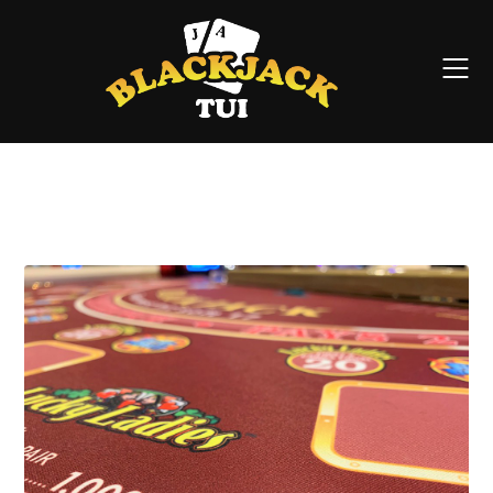
Skip
to
content