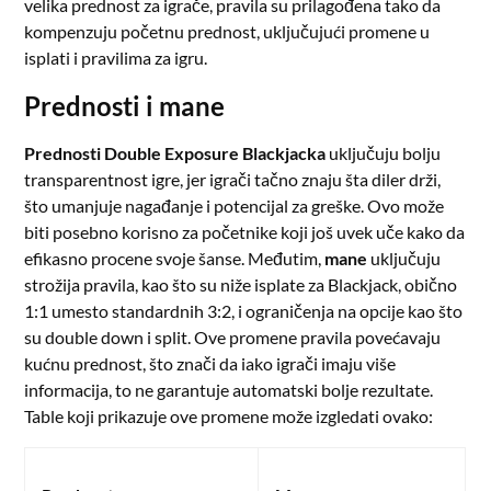
velika prednost za igrače, pravila su prilagođena tako da
kompenzuju početnu prednost, uključujući promene u
isplati i pravilima za igru.
Prednosti i mane
Prednosti Double Exposure Blackjacka
uključuju bolju
transparentnost igre, jer igrači tačno znaju šta diler drži,
što umanjuje nagađanje i potencijal za greške. Ovo može
biti posebno korisno za početnike koji još uvek uče kako da
efikasno procene svoje šanse. Međutim,
mane
uključuju
strožija pravila, kao što su niže isplate za Blackjack, obično
1:1 umesto standardnih 3:2, i ograničenja na opcije kao što
su double down i split. Ove promene pravila povećavaju
kućnu prednost, što znači da iako igrači imaju više
informacija, to ne garantuje automatski bolje rezultate.
Table koji prikazuje ove promene može izgledati ovako: