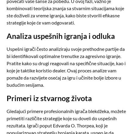
povećati vaše šanse za pobedu. U ovoj fazi, važno je
kombinovati teorijska znanja sa stvarnim situacijama koje
ste doživeli za vreme igranja, kako biste stvorili efikasne
strategije koje će vam odgovarati.
Analiza uspešnih igranja i odluka
Uspešni igrači često analiziraju svoje prethodne partije da
bi identifikovali optimalne trenutke za agresivno igranje.
Pratite kako su drugi reagovali na specifične situacije, kao i
koje je taktike koristio dealer. Ovaj proces analize vam
pomaže da razvijete osećaj za igru i učinite bolje izbore u
budućim sesijama.
Primeri iz stvarnog života
Gledajući primere profesionalnih igrača blekdžeka, možete
primetiti različite strategije koje su doveli do uspešnih
rezultata. Igrači poput Edvarda O. Thorpea, koji je
popularizovao strategiju brojanja karata, uspeo je da