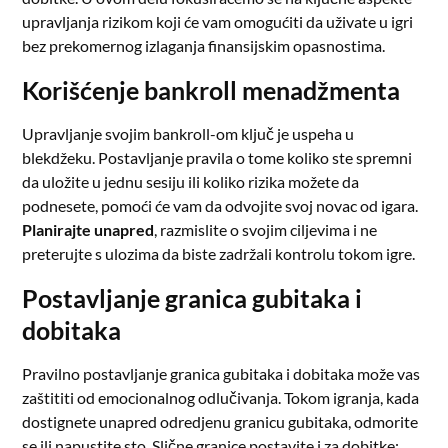
upravljanja rizikom koji će vam omogućiti da uživate u igri
bez prekomernog izlaganja finansijskim opasnostima.
Korišćenje bankroll menadžmenta
Upravljanje svojim bankroll-om ključ je uspeha u
blekdžeku. Postavljanje pravila o tome koliko ste spremni
da uložite u jednu sesiju ili koliko rizika možete da
podnesete, pomoći će vam da odvojite svoj novac od igara.
Planirajte unapred
, razmislite o svojim ciljevima i ne
preterujte s ulozima da biste zadržali kontrolu tokom igre.
Postavljanje granica gubitaka i
dobitaka
Pravilno postavljanje granica gubitaka i dobitaka može vas
zaštititi od emocionalnog odlučivanja. Tokom igranja, kada
dostignete unapred odredjenu granicu gubitaka, odmorite
se ili napustite sto. Slične granice postavite i za dobitke;