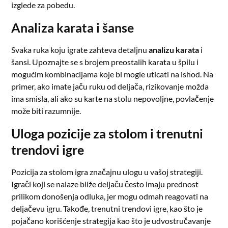
izglede za pobedu.
Analiza karata i šanse
Svaka ruka koju igrate zahteva detaljnu
analizu karata
i
šansi. Upoznajte se s brojem preostalih karata u špilu i
mogućim kombinacijama koje bi mogle uticati na ishod. Na
primer, ako imate jaču ruku od deljača, rizikovanje možda
ima smisla, ali ako su karte na stolu nepovoljne, povlačenje
može biti razumnije.
Uloga pozicije za stolom i trenutni
trendovi igre
Pozicija za stolom igra značajnu ulogu u vašoj strategiji.
Igrači koji se nalaze bliže deljaču često imaju prednost
prilikom donošenja odluka, jer mogu odmah reagovati na
deljačevu igru. Takođe, trenutni trendovi igre, kao što je
pojačano korišćenje strategija kao što je udvostručavanje