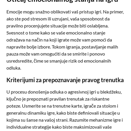
Emocije mogu snažno oblikovati vaš pristup igri. Na primer,
ako ste pod stresom ili uzrujani, vaša sposobnost da
pravilno procenjujete situacije može biti oslabljena.
Svesnost o tome kako se vaše emocionalno stanje
odražava na način na koji igrate može vam pomoći da
napravite bolje izbore. Tokom igranja, postavljanje malih
pauza može vam omogućiti da se smirite i ponovo
usredsredite, čime se smanjuje rizik od emocionalnih
odluka.
Kriterijumi za prepoznavanje pravog trenutka
U procesu donošenja odluka o agresivnoj igri u blekdžeku,
ključno je prepoznati pravilan trenutak za riskantne
poteze. Usmerite se na trenutne karte, igrače za stolom i
generalnu dinamiku igre, kako biste definiovali situacije u
kojima su šanse na vašoj strani. Razumite mehanizme igre i
individualne strategije kako biste maksimizovali vaše