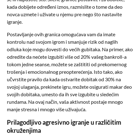
kada dobijete određeni iznos, razmislite o tome da deo
novca uzmete i uživate u njemu pre nego što nastavite
igranje.
Postavljanje ovih granica omogućava vam da imate
kontrolu nad svojom igrom i smanjuje rizik od naglih
odluka koje mogu dovesti do većih gubitaka. Na primer, ako
odredite da nećete izgubiti više od 20% vašeg bankroll-a
tokom jedne seanse, možete se zaštititi od prekomernog
trošenja i emocionalnog preopterećenja. Isto tako, ako
učvrstite pravilo da kada ostvarite dobitak od 30% na
svojoj ulaganja, prekinete igru, možete osigurati makar deo
svojih dobitaka, umesto da ih sve izgubite u sledećim
rundama. Na ovaj način, vaša aktivnost postaje mnogo
manje stresna i mnogo više uživajuća.
Prilagodljivo agresivno igranje u različitim
okruženjima