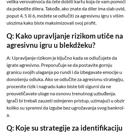
velika verovatnoća da ćete dobiti kartu koja će vam pomoći
da pobedite dilera. Takođe, ako znate da diler ima slab uvid,
poput 4, 5 ili 6, možete se odlučiti za agresivnu igru s višim
ulozima kako biste maksimizovali svoj profit.
Q: Kako upravljanje rizikom utiče na
agresivnu igru u blekdžeku?
A: Upravljanje rizikom je ključno kada se odlučujete da
igrate agresivno. Preporučuje se da postavite gornju
granicu svojih ulaganja po rundi i da izbegavate emocije u
donošenju odluka. Ako se odlučite za agresivnu strategiju,
procenite rizik i nagradu kako biste bili sigurni da ne
preuveličavate uloge na osnovu trenutnog uzbuđenja.
Igrači bi trebali zauzeti odmjeren pristup, uzimajući u obzir
koliko su spremni da izgube bez ugrožavanja svog bankrol-
a.
Q: Koje su strategije za identifikaciju