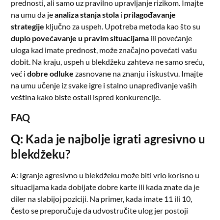
prednosti, ali samo uz pravilno upravljanje rizikom. Imajte
na umu da je
analiza stanja stola
i
prilagođavanje
strategije
ključno za uspeh. Upotreba metoda kao što su
duplo povećavanje u pravim situacijama
ili povećanje
uloga kad imate prednost, može značajno povećati vašu
dobit. Na kraju, uspeh u blekdžeku zahteva ne samo sreću,
već i
dobre odluke
zasnovane na znanju i iskustvu. Imajte
na umu učenje iz svake igre i stalno unapređivanje vaših
veština kako biste ostali ispred konkurencije.
FAQ
Q: Kada je najbolje igrati agresivno u
blekdžeku?
A: Igranje agresivno u blekdžeku može biti vrlo korisno u
situacijama kada dobijate dobre karte ili kada znate da je
diler na slabijoj poziciji. Na primer, kada imate 11 ili 10,
često se preporučuje da udvostručite ulog jer postoji