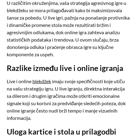
U različitim okruženjima, vaša strategija agresivnog igre u
blekdžeku se mora prilagođavati kako bi maksimizovala
šanse za pobedu. U live igri, pažnja na ponašanje protivnika
i dinamičke promene stola može rezultirati bržim i
agresivnijim odlukama, dok online igra zahteva analizu
statističkih podataka i trendova. U ovom slučaju, brza
donošenja odluka i praćenje obrasca igre su ključne
komponente za uspeh.
Razlike između live i online igranja
Live i online
blekdžek
imaju svoje specifičnosti koje utiču
na vašu strategiju igru. U live igranju, direktna interakcija
sa dilerom i drugim igračima može otkriti emocionalne
signale koji su korisni za predviđanje sledećih poteza, dok
online igranje često nudi brži tempo i manje vizuelnih
informacija.
Uloga kartice i stola u prilagodbi