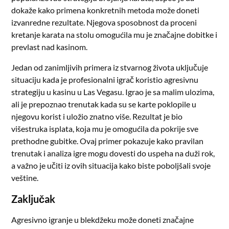
dokaže kako primena konkretnih metoda može doneti
izvanredne rezultate. Njegova sposobnost da proceni
kretanje karata na stolu omogućila mu je značajne dobitke i
prevlast nad kasinom.
Jedan od zanimljivih primera iz stvarnog života uključuje
situaciju kada je profesionalni igrač koristio agresivnu
strategiju u kasinu u Las Vegasu. Igrao je sa malim ulozima,
ali je prepoznao trenutak kada su se karte poklopile u
njegovu korist i uložio znatno više. Rezultat je bio
višestruka isplata, koja mu je omogućila da pokrije sve
prethodne gubitke. Ovaj primer pokazuje kako pravilan
trenutak i analiza igre mogu dovesti do uspeha na duži rok,
a važno je učiti iz ovih situacija kako biste poboljšali svoje
veštine.
Zaključak
Agresivno igranje u blekdžeku može doneti značajne