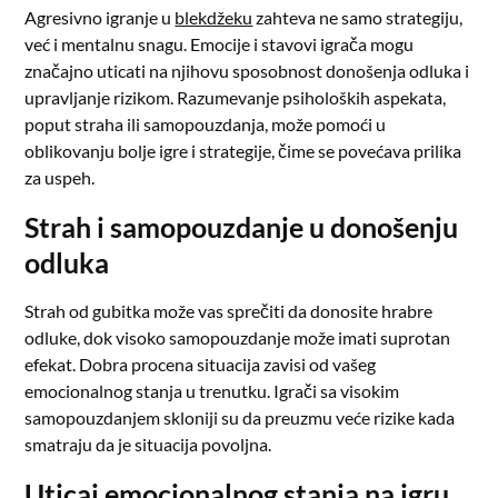
Agresivno igranje u
blekdžeku
zahteva ne samo strategiju,
već i mentalnu snagu. Emocije i stavovi igrača mogu
značajno uticati na njihovu sposobnost donošenja odluka i
upravljanje rizikom. Razumevanje psiholoških aspekata,
poput straha ili samopouzdanja, može pomoći u
oblikovanju bolje igre i strategije, čime se povećava prilika
za uspeh.
Strah i samopouzdanje u donošenju
odluka
Strah od gubitka može vas sprečiti da donosite hrabre
odluke, dok visoko samopouzdanje može imati suprotan
efekat. Dobra procena situacija zavisi od vašeg
emocionalnog stanja u trenutku. Igrači sa visokim
samopouzdanjem skloniji su da preuzmu veće rizike kada
smatraju da je situacija povoljna.
Uticaj emocionalnog stanja na igru