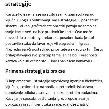
strategije
Kartice koje se nalaze na stolu i sam dizajn stola igraju
ključnu ulogu u oblikovanju vaše strategije. U poznatom
sistemu, vi kao igrač trebate obratiti pažnju ne samo na
svoje karte, već i na iste protivničke karte. Ovo može
dovesti do trenutnog prekoraka, posebno kada je stol
postavljen tako da favorizuje više agresivnih igrača.
Napredni igrači postavljaju prioritete u skladu sa tim, često
prilagođavajući svoj pristup temeljen na boji i vrednosti
kartica koje su već na stolu, kao i na vašem bankroll-u.
Primena strategija iz prakse
U implementaciji strategija agresivnog igranja u blekdžeku,
ključno je osloniti se na analizu prethodnih iskustava i
donošenje odluka zasnovanih na konkretnim podacima.
Razvijanje sposobnosti čitanja igre, prepoznavanje
obrazaca i pravih trenutaka za napad može znatno