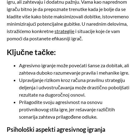
igru, ali zahtevaju i dodatnu pažnju. Vama kao naprednom
igraču bitno je da prepoznate trenutke kada je bolje da se
kladite više kako biste maksimizovali dobitke, istovremeno
minimizirajući potencijalne gubitke. U narednim delovima,
istražićemo konkretne
strategije
i situacije koje će vam
pomoći da postanete efikasniji igrač.
Ključne tačke:
Agresivno igranje može povećati šanse za dobitak, ali
zahteva duboko razumevanje pravila i mehanike igre.
Upravljanje rizikom kroz računa pravilnu strategiju
deljenja i udvostručavanja može drastično poboljšati
rezultate na dugoročnoj osnovi.
Prilagodite svoju agresivnost na osnovu
protivnikovog stila igre, jer rešavanje različitih
scenarija zahteva prilagođene odluke.
Psihološki aspekti agresivnog igranja