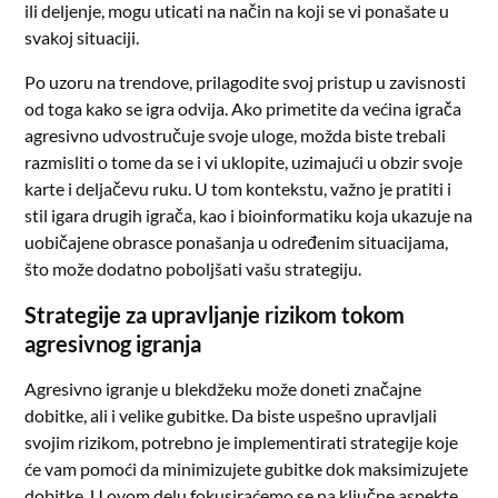
ili deljenje, mogu uticati na način na koji se vi ponašate u
svakoj situaciji.
Po uzoru na trendove, prilagodite svoj pristup u zavisnosti
od toga kako se igra odvija. Ako primetite da većina igrača
agresivno udvostručuje svoje uloge, možda biste trebali
razmisliti o tome da se i vi uklopite, uzimajući u obzir svoje
karte i deljačevu ruku. U tom kontekstu, važno je pratiti i
stil igara drugih igrača, kao i bioinformatiku koja ukazuje na
uobičajene obrasce ponašanja u određenim situacijama,
što može dodatno poboljšati vašu strategiju.
Strategije za upravljanje rizikom tokom
agresivnog igranja
Agresivno igranje u blekdžeku može doneti značajne
dobitke, ali i velike gubitke. Da biste uspešno upravljali
svojim rizikom, potrebno je implementirati strategije koje
će vam pomoći da minimizujete gubitke dok maksimizujete
dobitke. U ovom delu fokusiraćemo se na ključne aspekte