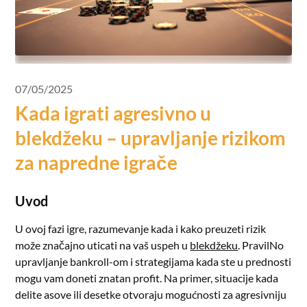
07/05/2025
Kada igrati agresivno u
blekdžeku – upravljanje rizikom
za napredne igrače
Uvod
U ovoj fazi igre, razumevanje kada i kako preuzeti rizik
može značajno uticati na vaš uspeh u
blekdžeku
. PravilNo
upravljanje bankroll-om i strategijama kada ste u prednosti
mogu vam doneti znatan profit. Na primer, situacije kada
delite asove ili desetke otvoraju mogućnosti za agresivniju