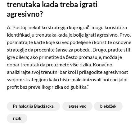
trenutaka kada treba igrati
agresivno?
A: Postoji nekoliko strategija koje igrači mogu koristiti za
identifikaciju trenutaka kada je bolje igrati agresivno. Prvo,
posmatrajte karte koje su već podeljene i koristite osnovne
strategije da procenite šanse za pobedu. Drugo, pratite stil
igre dilera; ako primetite da često promašuje, možda je
dobar trenutak da preuzmete više rizika. Konačno,
analizirajte svoj trenutni bankrol i prilagodite agresivnost
svojom strategijom kako biste maksimizovali potencijalni
profit bez prevelikog rizika od gubitka.”
Psihologija Blackjacka
agresivno
blekdžek
rizik