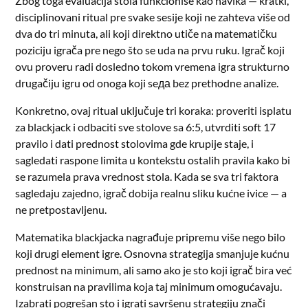
Zbog toga evaluacija stola funkcioniše kao navika — kratki,
disciplinovani ritual pre svake sesije koji ne zahteva više od
dva do tri minuta, ali koji direktno utiče na matematičku
poziciju igrača pre nego što se uda na prvu ruku. Igrač koji
ovu proveru radi dosledno tokom vremena igra strukturno
drugačiju igru od onoga koji seда bez prethodne analize.
Konkretno, ovaj ritual uključuje tri koraka: proveriti isplatu
za blackjack i odbaciti sve stolove sa 6:5, utvrditi soft 17
pravilo i dati prednost stolovima gde krupije staje, i
sagledati raspone limita u kontekstu ostalih pravila kako bi
se razumela prava vrednost stola. Kada se sva tri faktora
sagledaju zajedno, igrač dobija realnu sliku kućne ivice — a
ne pretpostavljenu.
Matematika blackjacka nagrađuje pripremu više nego bilo
koji drugi element igre. Osnovna strategija smanjuje kućnu
prednost na minimum, ali samo ako je sto koji igrač bira već
konstruisan na pravilima koja taj minimum omogućavaju.
Izabrati pogrešan sto i igrati savršenu strategiju znači