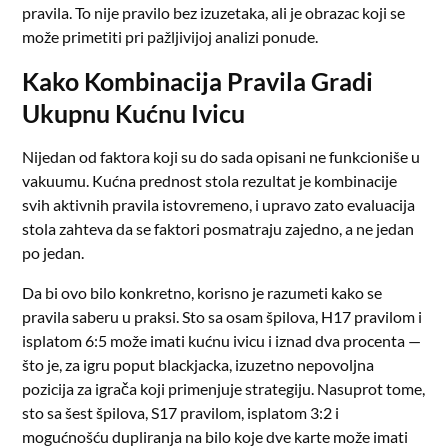
pravila. To nije pravilo bez izuzetaka, ali je obrazac koji se
može primetiti pri pažljivijoj analizi ponude.
Kako Kombinacija Pravila Gradi
Ukupnu Kućnu Ivicu
Nijedan od faktora koji su do sada opisani ne funkcioniše u
vakuumu. Kućna prednost stola rezultat je kombinacije
svih aktivnih pravila istovremeno, i upravo zato evaluacija
stola zahteva da se faktori posmatraju zajedno, a ne jedan
po jedan.
Da bi ovo bilo konkretno, korisno je razumeti kako se
pravila saberu u praksi. Sto sa osam špilova, H17 pravilom i
isplatom 6:5 može imati kućnu ivicu i iznad dva procenta —
što je, za igru poput blackjacka, izuzetno nepovoljna
pozicija za igrača koji primenjuje strategiju. Nasuprot tome,
sto sa šest špilova, S17 pravilom, isplatom 3:2 i
mogućnošću dupliranja na bilo koje dve karte može imati