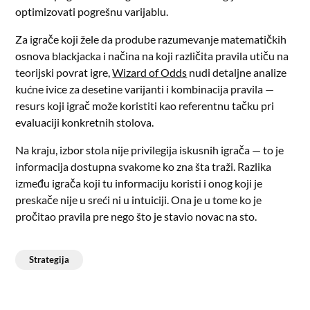
optimizovati pogrešnu varijablu.
Za igrače koji žele da prodube razumevanje matematičkih
osnova blackjacka i načina na koji različita pravila utiču na
teorijski povrat igre,
Wizard of Odds
nudi detaljne analize
kućne ivice za desetine varijanti i kombinacija pravila —
resurs koji igrač može koristiti kao referentnu tačku pri
evaluaciji konkretnih stolova.
Na kraju, izbor stola nije privilegija iskusnih igrača — to je
informacija dostupna svakome ko zna šta traži. Razlika
između igrača koji tu informaciju koristi i onog koji je
preskače nije u sreći ni u intuiciji. Ona je u tome ko je
pročitao pravila pre nego što je stavio novac na sto.
Strategija