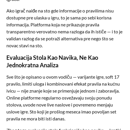
Ako igrač naiđe na sto gde informacije o pravilima nisu
dostupne pre ulaska u igru, to je sama po sebi korisna
informacija. Platforma koja ne prikazuje pravila
transparentno verovatno nema razloga da ih ističe — i to je
validan razlog da se potraži alternativa pre nego što se
novac stavi na sto.
Evaluacija Stola Kao Navika, Ne Kao
Jednokratna Analiza
Sve što je opisano u ovom vodiču — varijante igre, soft 17
pravilo, limiti uloga i kombinovani efekat pravila na kućnu
ivicu — nije znanje koje se primenjuje jednom i zaboravlja.
Online platforme regularno osvežavaju svoju ponudu
stolova, uvode nove live naslove i povremeno menjaju
uslove igre. Sto koji je prošlog meseca imao povoljan set
pravila ne mora biti isti danas.