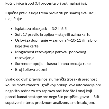
kućnu ivicu ispod 0,4 procenta pri optimalnoj igri.
Ključna pravila koja treba proveriti pri svakoj evaluaciji
uključuju:
Isplata za blackjack — 3:2 ili 6:5
Soft 17 pravilo krupijea — staje ili uzima kartu
Uslovi za dupliranje — samo na 9-10-11 ili na bilo
koje dve karte
Mogućnost razdvajanja parova i ponovnog
razdvajanja
Surrender opcija — kasna ili rana predaja ruke
Broj špilova u čizmi
Svako od ovih pravila nosi numerički trošak ili prednost
koji se može izmeriti. Igrač koji prikupi ove informacije pre
nego što sedne za sto zapravo radi isto što i onaj koji
poredi kamatne stope pre nego što potpiše ugovor — štiti
sopstveni interes preciznom analizom, a ne intuicijom.