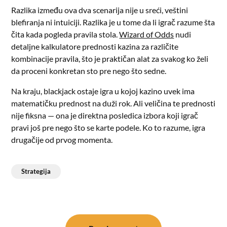
Razlika između ova dva scenarija nije u sreći, veštini
blefiranja ni intuiciji. Razlika je u tome da li igrač razume šta
čita kada pogleda pravila stola.
Wizard of Odds
nudi
detaljne kalkulatore prednosti kazina za različite
kombinacije pravila, što je praktičan alat za svakog ko želi
da proceni konkretan sto pre nego što sedne.
Na kraju, blackjack ostaje igra u kojoj kazino uvek ima
matematičku prednost na duži rok. Ali veličina te prednosti
nije fiksna — ona je direktna posledica izbora koji igrač
pravi još pre nego što se karte podele. Ko to razume, igra
drugačije od prvog momenta.
Strategija
Post